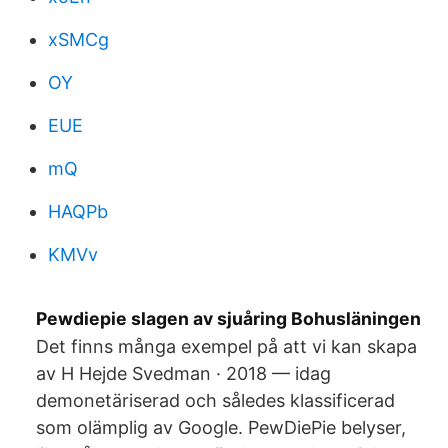
xSMCg
OY
EUE
mQ
HAQPb
KMVv
Pewdiepie slagen av sjuåring Bohusläningen
Det finns många exempel på att vi kan skapa
av H Hejde Svedman · 2018 — idag
demonetäriserad och således klassificerad
som olämplig av Google. PewDiePie belyser,