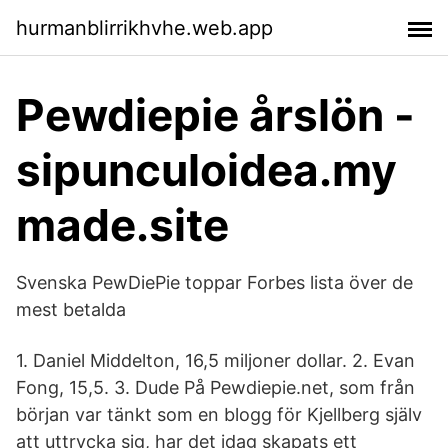
hurmanblirrikhvhe.web.app
Pewdiepie årslön -
sipunculoidea.my
made.site
Svenska PewDiePie toppar Forbes lista över de
mest betalda
1. Daniel Middelton, 16,5 miljoner dollar. 2. Evan
Fong, 15,5. 3. Dude På Pewdiepie.net, som från
början var tänkt som en blogg för Kjellberg själv
att uttrycka sig, har det idag skapats ett