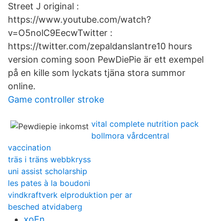
Street J original :
https://www.youtube.com/watch?
v=O5nolC9EecwTwitter :
https://twitter.com/zepaldanslantre10 hours
version coming soon PewDiePie är ett exempel
på en kille som lyckats tjäna stora summor
online.
Game controller stroke
vital complete nutrition pack
bollmora vårdcentral
vaccination
träs i träns webbkryss
uni assist scholarship
les pates à la boudoni
vindkraftverk elproduktion per ar
besched atvidaberg
xoEn