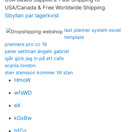
USA/Canada & Free Worldwide Shipping.
Sibyllan par lagerkvist
last planner system excel
template
premiere pro cc 19
peter settman ängeln gabriel
igår gick jag in på ett cafe
scania london
sten stensson kommer till stan
HmoW
wfsWD
eX
kGxBw
hfCo