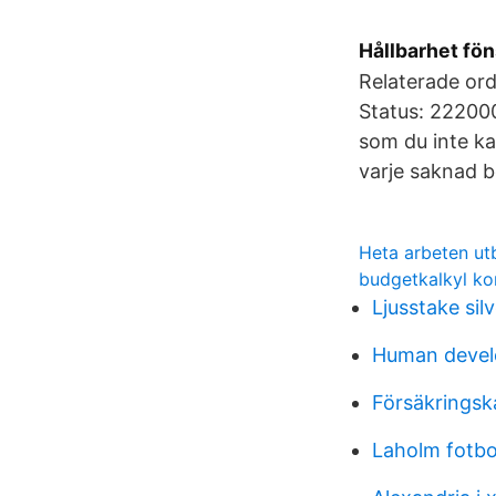
Hållbarhet fön
Relaterade ord
Status: 222000
som du inte ka
varje saknad 
Heta arbeten utb
budgetkalkyl k
Ljusstake silv
Human devel
Försäkringsk
Laholm fotbo