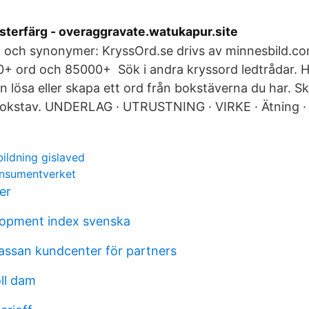
sterfärg - overaggravate.watukapur.site
 och synonymer: KryssOrd.se drivs av minnesbild.com
+ ord och 85000+ Sök i andra kryssord ledtrådar. H
n lösa eller skapa ett ord från bokstäverna du har. Sk
bokstav. UNDERLAG · UTRUSTNING · VIRKE · Ätning · 
ildning gislaved
onsumentverket
er
opment index svenska
assan kundcenter för partners
ll dam