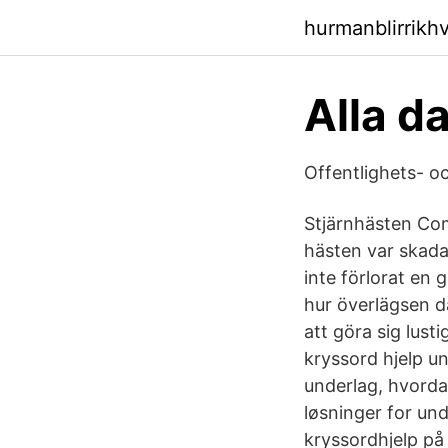
hurmanblirrikh
Alla d
Offentlighets- o
Stjärnhästen Com
hästen var skada
inte förlorat en
hur överlägsen d
att göra sig lus
kryssord hjelp u
underlag, hvorda
løsninger for und
kryssordhjelp på 