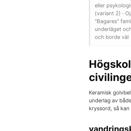
eller psykolog
(variant 2) · 
"Bagares" fami
underläget och
och borde väl 
Högskol
civiling
Keramisk golvbelä
underlag av både 
kryssord, så kan
vandrings