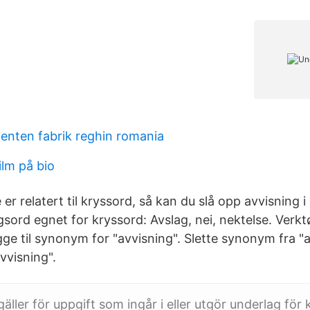
enten fabrik reghin romania
ilm på bio
 er relatert til kryssord, så kan du slå opp avvisning 
sord egnet for kryssord: Avslag, nei, nektelse. Verkt
ge til synonym for "avvisning". Slette synonym fra "a
vvisning".
gäller för uppgift som ingår i eller utgör underlag fö