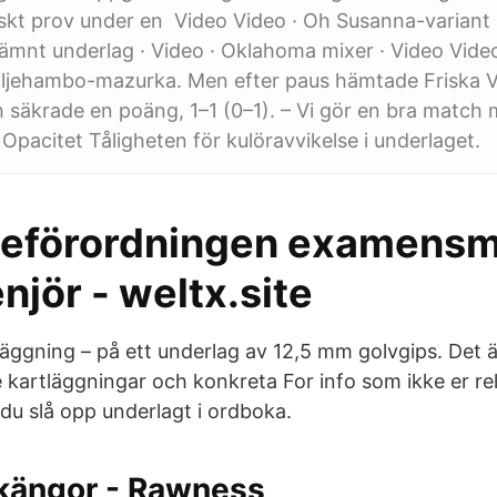
iskt prov under en Video Video · Oh Susanna-variant
Ojämnt underlag · Video · Oklahoma mixer · Video Video
ljehambo-mazurka. Men efter paus hämtade Friska Vi
 säkrade en poäng, 1–1 (0–1). – Vi gör en bra match 
Opacitet Tåligheten för kulöravvikelse i underlaget.
eförordningen examensm
enjör - weltx.site
ggning – på ett underlag av 12,5 mm golvgips. Det är 
kartläggningar och konkreta For info som ikke er rela
 du slå opp underlagt i ordboka.
kängor - Rawness