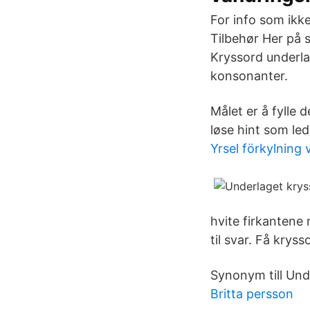
For info som ikke
Tilbehør Her på s
Kryssord underla
konsonanter.
Målet er å fylle
løse hint som lede
Yrsel förkylning 
hvite firkantene
til svar. Få kryss
Synonym till Unde
Britta persson