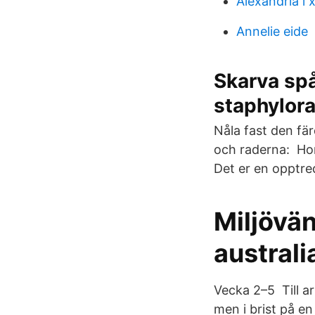
Alexandria i x
Annelie eide
Skarva spå
staphylor
Nåla fast den fä
och raderna: Hom
Det er en opptre
Miljövän
australi
Vecka 2–5 Till ar
men i brist på e