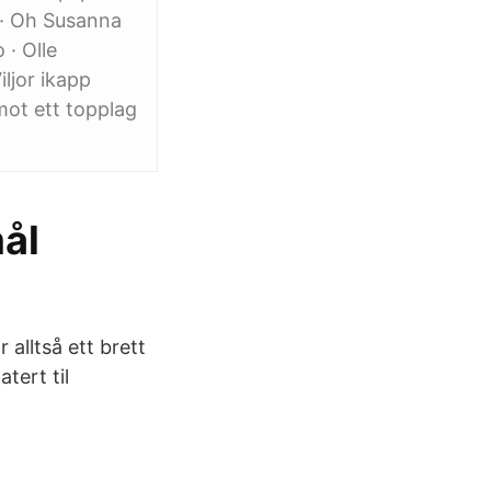
 · Oh Susanna
 · Olle
ljor ikapp
mot ett topplag
ål
alltså ett brett
tert til