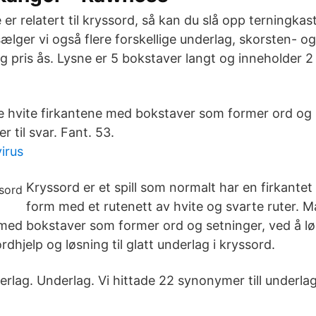
 er relatert til kryssord, så kan du slå opp terningkas
ælger vi også flere forskellige underlag, skorsten- o
g pris ås. Lysne er 5 bokstaver langt og inneholder 2
 de hvite firkantene med bokstaver som former ord og 
r til svar. Fant. 53.
virus
Kryssord er et spill som normalt har en firkantet
form med et rutenett av hvite og svarte ruter. Mål
 med bokstaver som former ord og setninger, ved å lø
ordhjelp og løsning til glatt underlag i kryssord.
rlag. Underlag. Vi hittade 22 synonymer till underlag