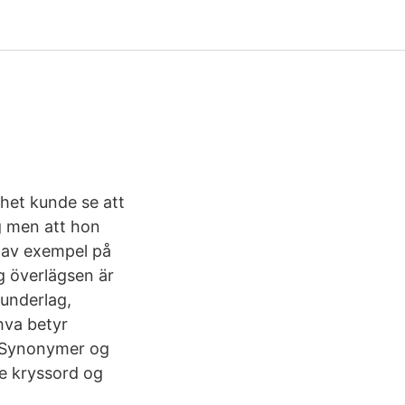
het kunde se att
g men att hon
n av exempel på
g överlägsen är
 underlag,
hva betyr
e Synonymer og
le kryssord og