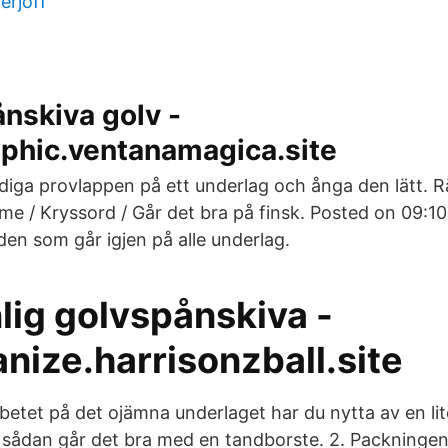
erjoff
nskiva golv -
aphic.ventanamagica.site
rdiga provlappen på ett underlag och ånga den lätt.
e / Kryssord / Går det bra på finsk. Posted on 09:10
den som går igjen på alle underlag.
lig golvspånskiva -
anize.harrisonzball.site
betet på det ojämna underlaget har du nytta av en lit
n sådan går det bra med en tandborste. 2. Packninge