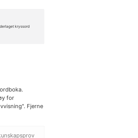
i ordboka.
øy for
vvisning". Fjerne
r kunskapsprov