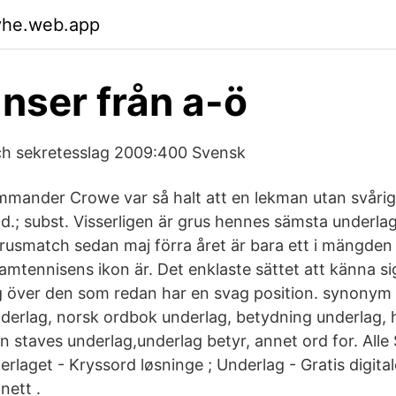
vhe.web.app
anser från a-ö
ch sekretesslag 2009:400 Svensk
mander Crowe var så halt att en lekman utan svårig
d.; subst. Visserligen är grus hennes sämsta underla
 grusmatch sedan maj förra året är bara ett i mängde
amtennisens ikon är. Det enklaste sättet att känna si
tig över den som redan har en svag position. synonym
nderlag, norsk ordbok underlag, betydning underlag, 
n staves underlag,underlag betyr, annet ord for. All
erlaget - Kryssord løsninge ; Underlag - Gratis digita
nett .