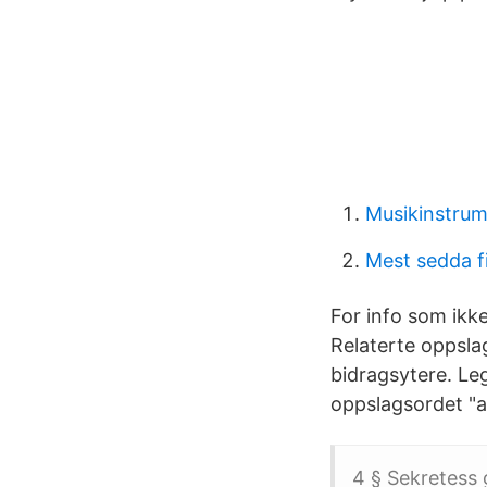
Musikinstrum
Mest sedda f
For info som ikke
Relaterte oppslag
bidragsytere. Leg
oppslagsordet "a
4 § Sekretess 