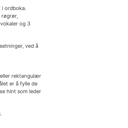
t i ordboka.
g røgrør,
 vokaler og 3
setninger, ved å
 eller rektangulær
et er å fylle de
se hint som leder
.