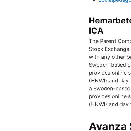
Hemarbete
ICA
The Parent Compa
Stock Exchange .
with any other b
Sweden-based co
provides online s
(HNWI) and day t
a Sweden-based 
provides online s
(HNWI) and day t
Avanza 