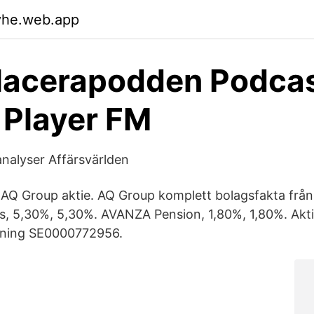
vhe.web.app
lacerapodden Podca
 Player FM
 analyser Affärsvärlden
AQ Group aktie. AQ Group komplett bolagsfakta från
s, 5,30%, 5,30%. AVANZA Pension, 1,80%, 1,80%. Akt
kning SE0000772956.