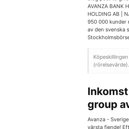
AVANZA BANK HO
HOLDING AB | 
950 000 kunder m
av den svenska s
Stockholmsbörse
Köpeskillingen
(rörelsevärde).
Inkomst
group a
Avanza - Sverige
värsta fiende! E