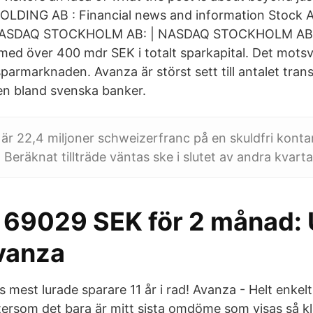
LDING AB : Financial news and information Stock
NASDAQ STOCKHOLM AB: | NASDAQ STOCKHOLM AB A
ed över 400 mdr SEK i totalt sparkapital. Det motsv
parmarknaden. Avanza är störst sett till antalet tran
n bland svenska banker.
 är 22,4 miljoner schweizerfranc på en skuldfri kontan
 Beräknat tillträde väntas ske i slutet av andra kvarta
 69029 SEK för 2 månad:
vanza
s mest lurade sparare 11 år i rad! Avanza - Helt enke
ftersom det bara är mitt sista omdöme som visas så kl