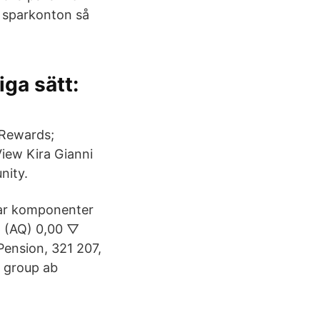
 sparkonton så
iga sätt:
 Rewards;
View Kira Gianni
nity.
rar komponenter
p (AQ) 0,00 ▽
Pension, 321 207,
 group ab