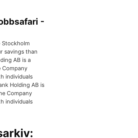
bbsafari -
e Stockholm
ur savings than
ding AB is a
he Company
h individuals
ank Holding AB is
 The Company
h individuals
arkiv: