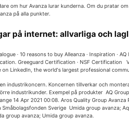
dare om hur Avanza lurar kunderna. Om du pratar om
anza på alla punkter.
r på internet: allvarliga och lagl
logue · 10 reasons to buy Alleanza · Inspiration · AQ
ication. Greeguard Certification · NSF Certification 
e on LinkedIn, the world's largest professional commu
en industrikoncern. Koncernen tillverkar och monte
större industrikunder. Exempel på produkter AQ Grou
ange 14 Apr 2021 00:08. Aros Quality Group Avanza 
dea Småbolagsfonden Sverige Umida group avanza; Aq
ida group avanza; Umida group avanza.