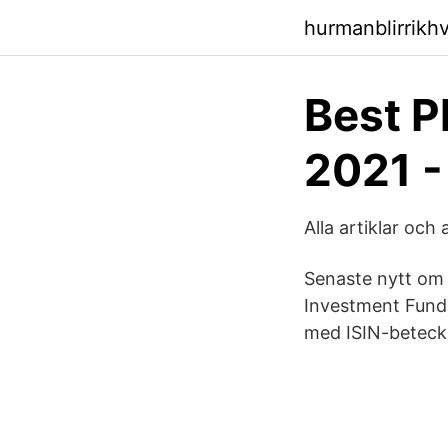
hurmanblirrikh
Best P
2021 -
Alla artiklar och
Senaste nytt om 
Investment Fund
med ISIN-betec