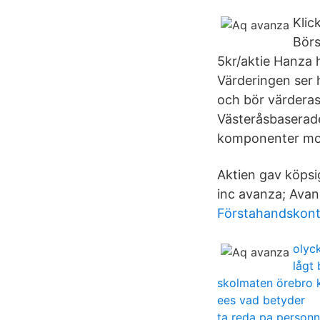
Klic
Börs
5kr/aktie Hanza h
Värderingen ser h
och bör värderas
Västeråsbaserade
komponenter mot
Aktien gav köpsig
inc avanza; Avan
Förstahandskont
olyc
lågt
skolmaten örebro
ees vad betyder
ta reda pa person