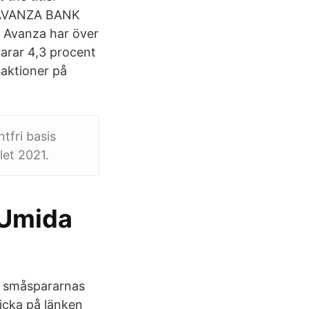
 AVANZA BANK
vanza har över
arar 4,3 procent
saktioner på
tfri basis
let 2021.
 Umida
lt småspararnas
icka på länken