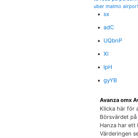
uber malmo airpor
sx
adC
UQbnP
Xl
lpH
gyYB
Avanza omx A
Klicka här för
Börsvärdet på A
Hanza har ett 
Värderingen se