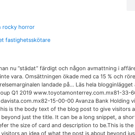
n rocky horror
t fastighetsskötare
an nu ”städat” färdigt och någon avmattning i affäre
r inte vara. Omsättningen ökade med ca 15 % och röre
elsemarginalen landade på… Läs hela blogginlägget
Group Q1 2019 www.toyotamonterrey.com.mx81-33-6
davista.com.mx82-15-00-00 Avanza Bank Holding vis
his is the body text of the blog post to give visitors 
 beyond just the title. It can be a long snippet, a shor
er the size of card and description to be.This is the
 visitors an idea of what the post is about beyond just 