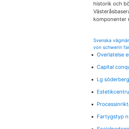
historik och b
Västeråsbasera
komponenter m
Svenska vägmä
von schwerin fa
Overlatelse e
Capital conq
Lg söderberg
Estetikcentr
Processinrikt
Fartygstyp n
Socialpedago