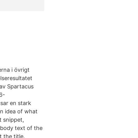
rna i övrigt
lseresultatet
 av Spartacus
6-
ar en stark
an idea of what
t snippet,
 body text of the
the title.