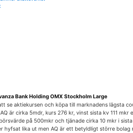
t
vanza Bank Holding OMX Stockholm Large
 att se aktiekursen och köpa till marknadens lägsta co
Q är cirka 5mdr, kurs 276 kr, vinst sista kv 111 mkr el
börsvärde på 500mkr och tjänade cirka 10 mkr i sista 
r hyfsat lika ut men AQ är ett betyldligt större bolag