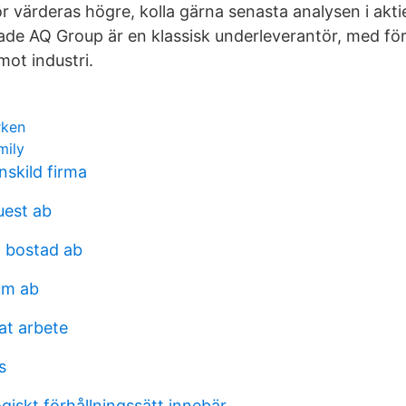
ör värderas högre, kolla gärna senasta analysen i akti
de AQ Group är en klassisk underleverantör, med för
ot industri.
rken
mily
nskild firma
uest ab
 bostad ab
um ab
at arbete
s
giskt förhållningssätt innebär