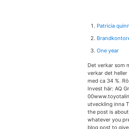
Patricia quin
Brandkontore
One year
Det verkar som m
verkar det helle
med ca 34 %. Rör
Invest här: AQ 
00www.toyotalin
utveckling inna T
the post is about
whatever you pref
blog post to give