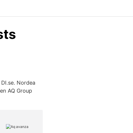
sts
 DI.se. Nordea
ien AQ Group