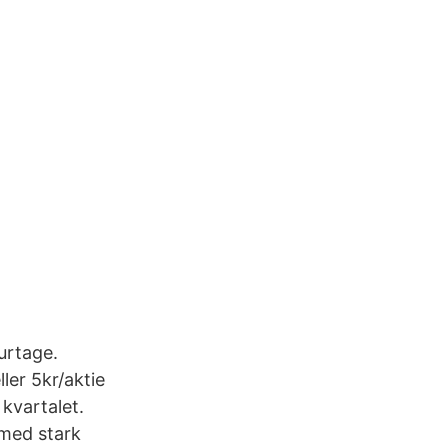
urtage.
ler 5kr/aktie
kvartalet.
 med stark