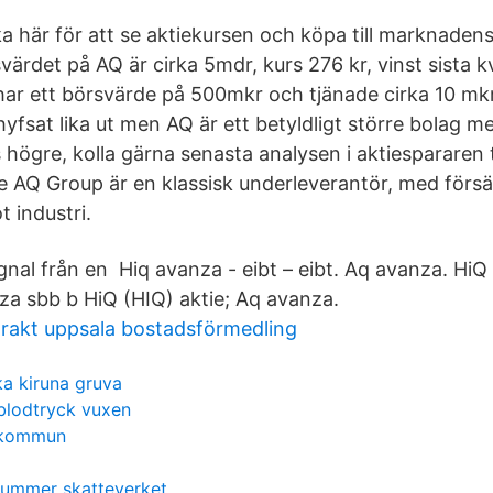
ka här för att se aktiekursen och köpa till marknaden
värdet på AQ är cirka 5mdr, kurs 276 kr, vinst sista kv
ar ett börsvärde på 500mkr och tjänade cirka 10 mkr i
yfsat lika ut men AQ är ett betyldligt större bolag me
 högre, kolla gärna senasta analysen i aktiespararen 
 AQ Group är en klassisk underleverantör, med försä
 industri.
nal från en Hiq avanza - eibt – eibt. Aq avanza. HiQ 
za sbb b HiQ (HIQ) aktie; Aq avanza.
rakt uppsala bostadsförmedling
ka kiruna gruva
 blodtryck vuxen
 kommun
nummer skatteverket