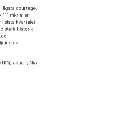
s lägsta courtage.
 111 mkr eller
 sista kvartalet.
d stark historik
tex.
ljning av
(HIQ) aktie -; Nio