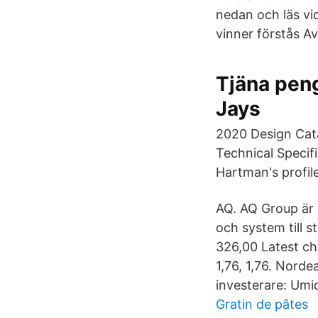
nedan och läs vi
vinner förstås Av
Tjäna penga
Jays
2020 Design Cata
Technical Specif
Hartman's profil
AQ. AQ Group är 
och system till 
326,00 Latest ch
1,76, 1,76. Nor
investerare: Um
Gratin de pâtes