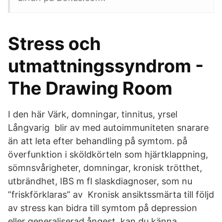
Stress och
utmattningssyndrom -
The Drawing Room
I den här Värk, domningar, tinnitus, yrsel
Långvarig blir av med autoimmuniteten snarare
än att leta efter behandling på symtom. på
överfunktion i sköldkörteln som hjärtklappning,
sömnsvårigheter, domningar, kronisk trötthet,
utbrändhet, IBS m fl slaskdiagnoser, som nu
”friskförklaras” av Kronisk ansiktssmärta till följd
av stress kan bidra till symtom på depression
eller generaliserad ångest, kan du känna