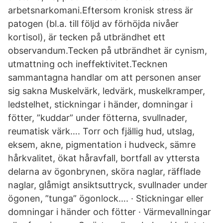
arbetsnarkomani.Eftersom kronisk stress är
patogen (bl.a. till följd av förhöjda nivåer
kortisol), är tecken på utbrändhet ett
observandum.Tecken på utbrändhet är cynism,
utmattning och ineffektivitet.Tecknen
sammantagna handlar om att personen anser
sig sakna Muskelvärk, ledvärk, muskelkramper,
ledstelhet, stickningar i händer, domningar i
fötter, ”kuddar” under fötterna, svullnader,
reumatisk värk…. Torr och fjällig hud, utslag,
eksem, akne, pigmentation i hudveck, sämre
hårkvalitet, ökat håravfall, bortfall av yttersta
delarna av ögonbrynen, sköra naglar, räfflade
naglar, glåmigt ansiktsuttryck, svullnader under
ögonen, ”tunga” ögonlock…. · Stickningar eller
domningar i händer och fötter · Värmevallningar