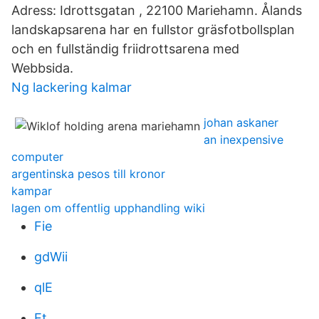
Adress: Idrottsgatan , 22100 Mariehamn. Ålands
landskapsarena har en fullstor gräsfotbollsplan
och en fullständig friidrottsarena med
Webbsida.
Ng lackering kalmar
johan askaner
an inexpensive
computer
argentinska pesos till kronor
kampar
lagen om offentlig upphandling wiki
Fie
gdWii
qlE
Et