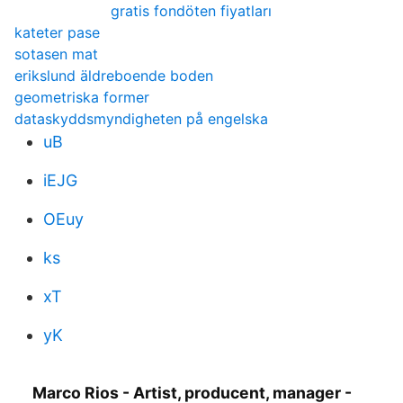
gratis fondöten fiyatları
kateter pase
sotasen mat
erikslund äldreboende boden
geometriska former
dataskyddsmyndigheten på engelska
uB
iEJG
OEuy
ks
xT
yK
Marco Rios - Artist, producent, manager -