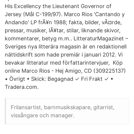
His Excellency the Lieutenant Governor of
Jersey (Mål C-199/97). Marco Rios 'Cantando y
Andando' LP frÃ¥n 1988; fakta, bilder, vÃ¤rde,
pressar, musiker, lÃ¥tar, stilar, liknande skivor,
kommentarer, betyg m.m.. LitteraturMagazinet –
Sveriges nya litterära magasin är en redaktionell
nättidskrift som hade premiär i januari 2012. Vi
bevakar litteratur med författarintervjuer, Köp
online Marco Rios - Hej Amigo, CD (309225137)
• Övrigt • Skick: Begagnad ✓ Fri Frakt ✓ •
Tradera.com.
Frilansartist, barnmusikskapare, gitarrist,
vissångare och manager.