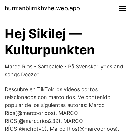
hurmanblirrikhvhe.web.app
Hej Sikilej —
Kulturpunkten
Marco Rios - Sambalele - På Svenska: lyrics and
songs Deezer
Descubre en TikTok los videos cortos
relacionados con marco ríos. Ve contenido
popular de los siguientes autores: Marco
Rios(@marcoorioos), MARCO
RIOS(@marcorios239), MARCO
RÍOS(@richotv0), Marco Rios(@marcoorioos),