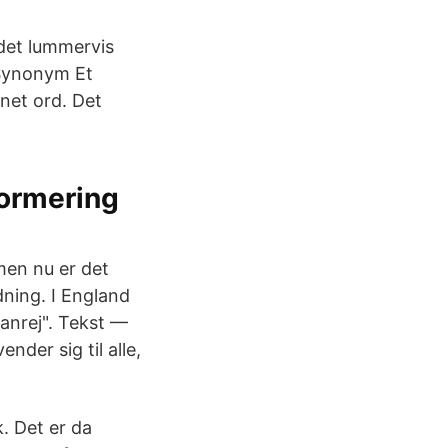
det lummervis
 Synonym Et
net ord. Det
normering
men nu er det
dning. I England
anrej". Tekst —
der sig til alle,
. Det er da