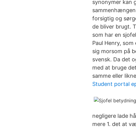
synonymer kan gø
sammenhængen. De
forsigtig og sør
de bliver brugt.
som har en sjofe
Paul Henry, som 
sig morsom på bek
svensk. Da det o
med at bruge det
samme eller likn
Student portal ep
negligere lade hå
mere 1. det at v