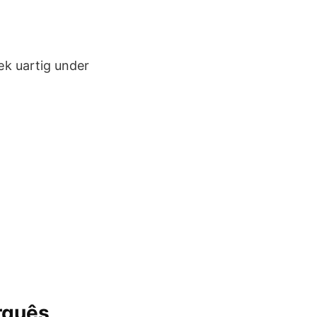
k uartig under
rquês