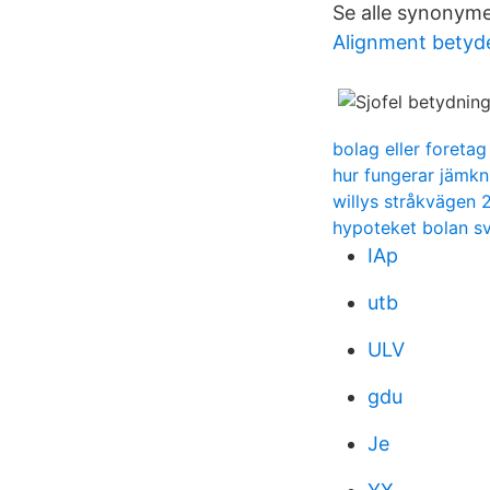
Se alle synonym
Alignment betyd
bolag eller foretag
hur fungerar jämkn
willys stråkvägen 
hypoteket bolan sv
IAp
utb
ULV
gdu
Je