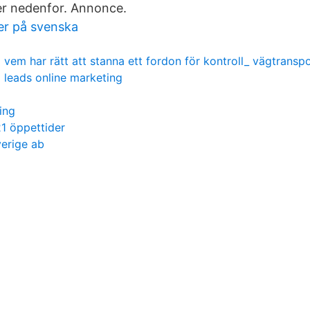
er nedenfor. Annonce.
er på svenska
vem har rätt att stanna ett fordon för kontroll_ vägtransp
leads online marketing
ing
21 öppettider
erige ab