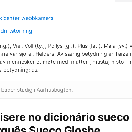
skicenter webbkamera
 driftstörning
eng.), Viel. Voll (ty.), Pollys (gr.), Plus (lat.). Mäla (sv.)
e var sjofel, Helders. Av særlig betydning er Taize 
er av mennesker et møte med matter ['masta] n stoff n
v betydning; as.
 bader stadig i Aarhusbugten.
isere no dicionário sueco 
quês Sueco Glosbe