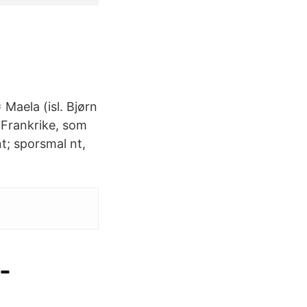
 = Maela (isl. Bjørn
i Frankrike, som
t; sporsmal nt,
-