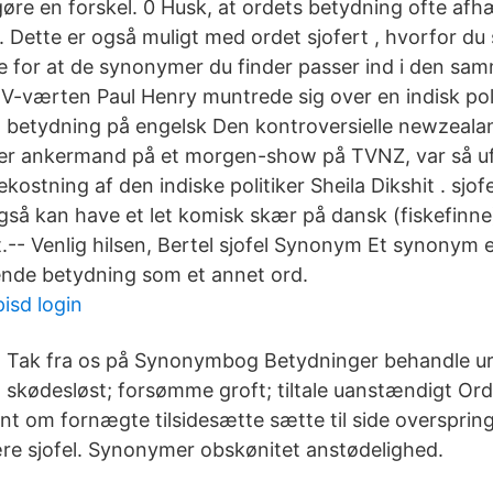
re en forskel. 0 Husk, at ordets betydning ofte afh
tte er også muligt med ordet sjofert , hvorfor du 
ge for at de synonymer du finder passer ind i den 
 TV-værten Paul Henry muntrede sig over en indisk pol
l betydning på engelsk Den kontroversielle newzeal
er ankermand på et morgen-show på TVNZ, var så ufo
ostning af den indiske politiker Sheila Dikshit . sjof
gså kan have et let komisk skær på dansk (fiskefinne)
.-- Venlig hilsen, Bertel sjofel Synonym Et synonym 
ende betydning som et annet ord.
isd login
Tak fra os på Synonymbog Betydninger behandle ure
skødesløst; forsømme groft; tiltale uanstændigt Or
nt om fornægte tilsidesætte sætte til side overspring
ære sjofel. Synonymer obskønitet anstødelighed.