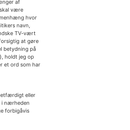
ænger af
skal være
sammenhæng hvor
itikers navn,
andske TV-vært
rsigtig at gøre
el betydning på
, holdt jeg op
er et ord som har
tfærdigt eller
d i nærheden
e forbigåvis