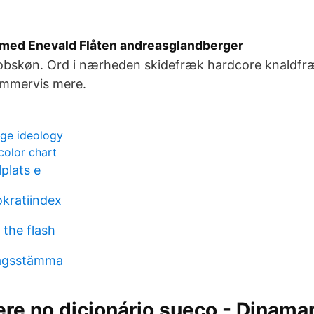
 med Enevald Flåten andreasglandberger
obskøn. Ord i nærheden skidefræk hardcore knaldfræ
ummervis mere.
ge ideology
color chart
plats e
kratiindex
 the flash
lagsstämma
ere no dicionário sueco - Dinama