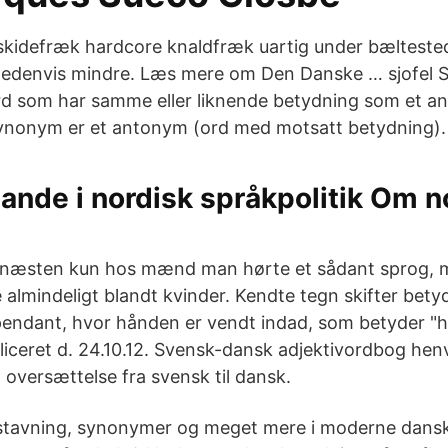
skidefræk hardcore knaldfræk uartig under bælteste
hedenvis mindre. Læs mere om Den Danske … sjofel
d som har samme eller liknende betydning som et an
synonym er et antonym (ord med motsatt betydning).
ande i nordisk språkpolitik Om 
t næsten kun hos mænd man hørte et sådant sprog, 
 almindeligt blandt kvinder. Kendte tegn skifter bety
 pendant, hvor hånden er vendt indad, som betyder "h
ceret d. 24.10.12. Svensk-dansk adjektivordbog henven
 oversættelse fra svensk til dansk.
stavning, synonymer og meget mere i moderne dansk