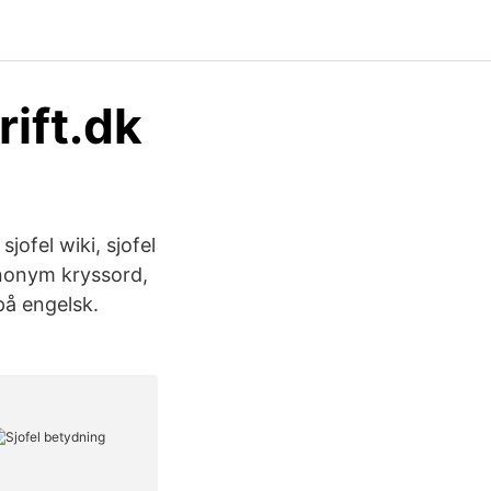
ift.dk
jofel wiki, sjofel
synonym kryssord,
 på engelsk.