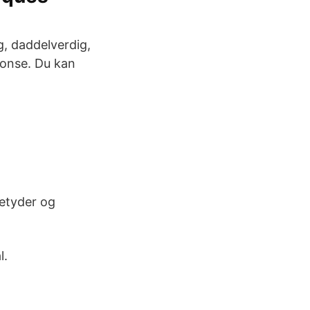
g, daddelverdig,
nonse. Du kan
betyder og
l.