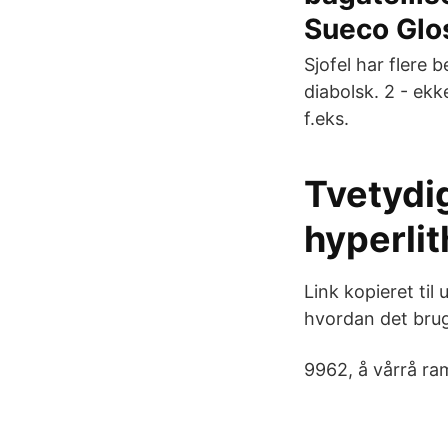
Sueco Glo
Sjofel har flere
diabolsk. 2 - ek
f.eks.
Tvetydi
hyperli
Link kopieret ti
hvordan det bru
9962, å vårrå ram