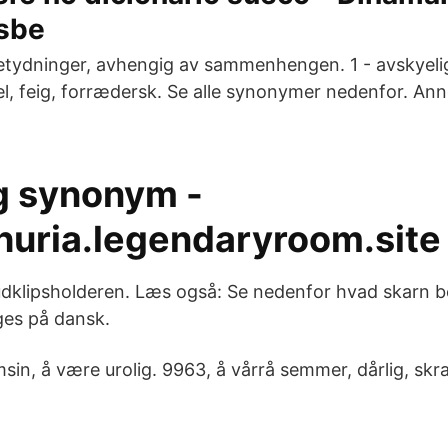
sbe
 betydninger, avhengig av sammenhengen. 1 - avskyeli
kel, feig, forrædersk. Se alle synonymer nedenfor. An
g synonym -
thuria.legendaryroom.site
l udklipsholderen. Læs også: Se nedenfor hvad skarn 
ges på dansk.
sin, å være urolig. 9963, å vårrå semmer, dårlig, skra