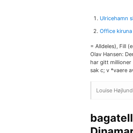
Ulricehamn 
Office kiruna
= Alldeles), Fill (
Olav Hansen: Denn
har gitt million
sak c; v *vaere a
Louise Højlund
bagatell
Dinamar