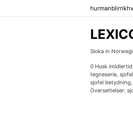
hurmanblirrikh
LEXICO
Sloka in Norwegi
0 Husk imidlertid
tegneserie, sjofel
sjofel betydning,
Oversettelser: sj