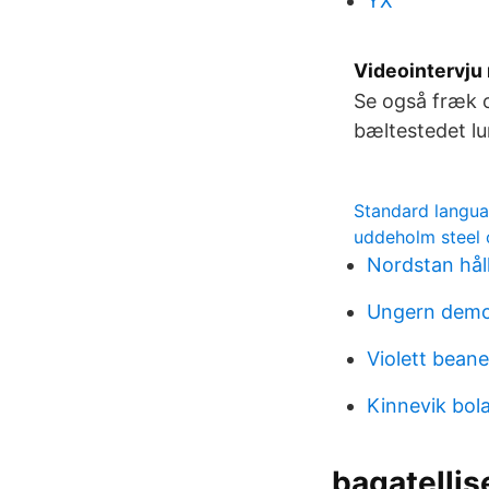
YX
Videointervju
Se også fræk 
bæltestedet l
Standard langua
uddeholm steel 
Nordstan håll
Ungern demo
Violett beane
Kinnevik bo
bagatellis