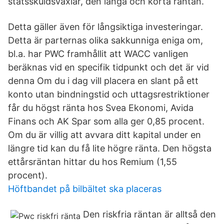
statsskuldsväxlar, den långa och korta räntan.
Detta gäller även för långsiktiga investeringar.
Detta är parternas olika sakkunniga eniga om,
bl.a. har PWC framhållit att WACC vanligen
beräknas vid en specifik tidpunkt och det är vid
denna Om du i dag vill placera en slant på ett
konto utan bindningstid och uttagsrestriktioner
får du högst ränta hos Svea Ekonomi, Avida
Finans och AK Spar som alla ger 0,85 procent.
Om du är villig att avvara ditt kapital under en
längre tid kan du få lite högre ränta. Den högsta
ettårsräntan hittar du hos Remium (1,55
procent).
Höftbandet på bilbältet ska placeras
Den riskfria räntan är alltså den