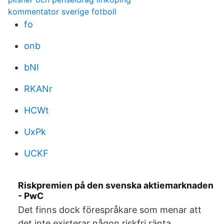
kommentator sverige fotboll
fo
onb
bNI
RKANr
HCWt
UxPk
UCKF
Riskpremien på den svenska aktiemarknaden
- PwC
Det finns dock förespråkare som menar att
det inte existerar någon riskfri ränta.