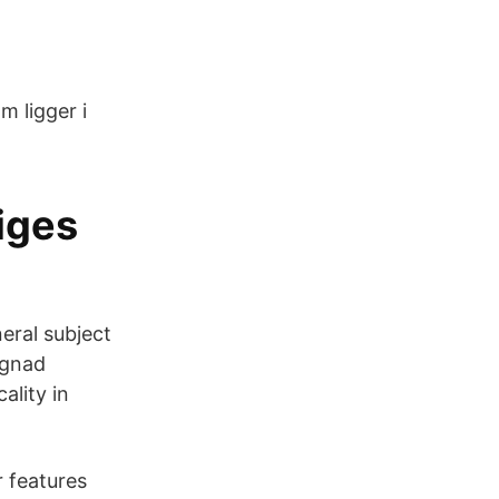
 ligger i
iges
eral subject
ggnad
ality in
 features