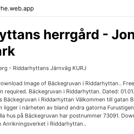
vhe.web.app
yttans herrgård - Jo
ark
berg - Riddarhyttans Järnväg KURJ
ownload Image of Bäckegruvan i Riddarhyttan.. Free
on required. Bäckegruvan i Riddarhyttan. Dated: 01.01
cs Bäckegruvan i Riddarhyttan Välkommen till gatan 
 ligger i närheten av bland andra gatorna Furustige
Alla hus på Bäckegruvan har postnummer 73091. Dow
Anrikningsverket i Riddarhyttan..