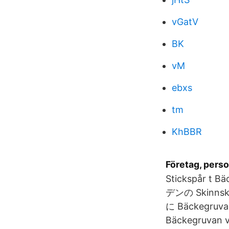
vGatV
BK
vM
ebxs
tm
KhBBR
Företag, perso
Stickspår t 
デンの Skinnsk
に Bäckegruvan
Bäckegruvan vi