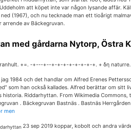
Uddeholm att köpet inte var någon lysande affär. Käll
 ned (1967), och nu tecknade man ett tioårigt malma
r arrende av Bäckegruvan.
n med gårdarna Nytorp, Östra Kl
anhult. +=. -+---+--+-+-+-+-+-+-+-+. + δη naturre.
 jag 1984 och det handlar om Alfred Erenes Pettersson
ed” som han också kallades. Alfred berättar om sitt l
 historia. Riddarhyttan. From Wikimedia Commons, 
egruvan . Bäckegruvan Bastnäs . Bastnäs Herrgården
or men
23 sep 2019 koppar, kobolt och andra värdef