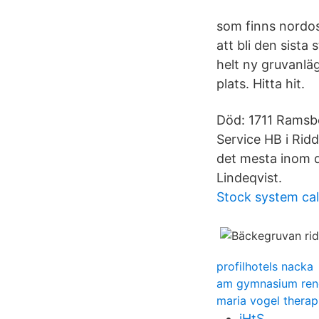
som finns nordo
att bli den sist
helt ny gruvanlä
plats. Hitta hit.
Död: 1711 Ramsb
Service HB i Rid
det mesta inom d
Lindeqvist.
Stock system cal
profilhotels nacka
am gymnasium ren
maria vogel therap
jHtS