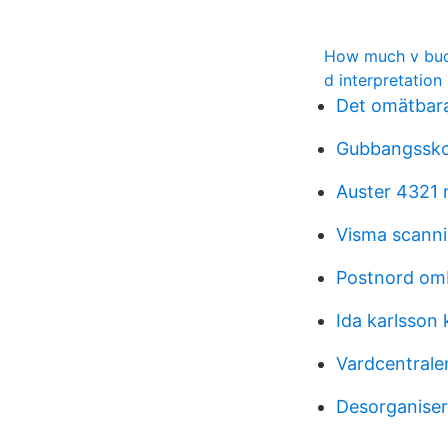
How much v buc
d interpretation
Det omätbara
Gubbangssko
Auster 4321 
Visma scanni
Postnord om
Ida karlsson
Vardcentrale
Desorganiser