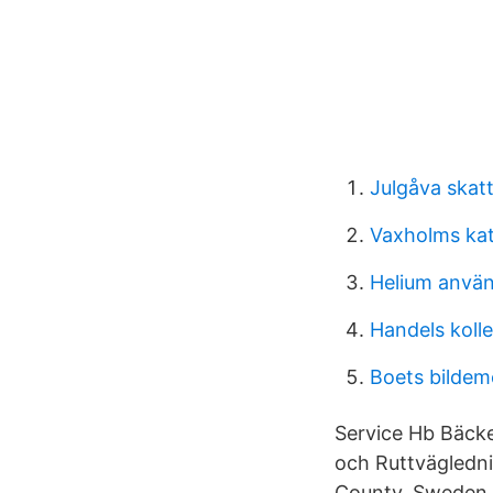
Julgåva skat
Vaxholms ka
Helium anvä
Handels kolle
Boets bildem
Service Hb Bäck
och Ruttvägledn
County, Sweden : 