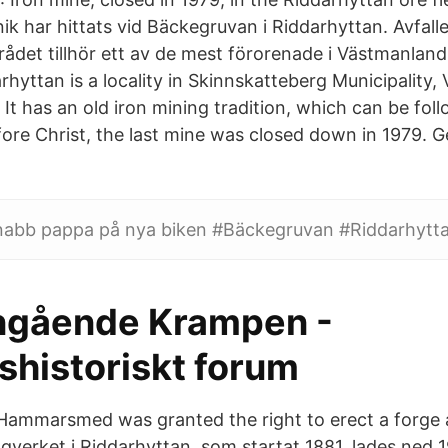
ik har hittats vid Bäckegruvan i Riddarhyttan. Avfalle
ådet tillhör ett av de mest förorenade i Västmanland
rhyttan is a locality in Skinnskatteberg Municipality
It has an old iron mining tradition, which can be fol
efore Christ, the last mine was closed down in 1979.
nabb pappa på nya biken #Bäckegruvan #Riddarhytta
ngående Krampen -
shistoriskt forum
Hammarsmed was granted the right to erect a forge 
ågverket i Riddarhyttan, som startat 1881, lades ned 