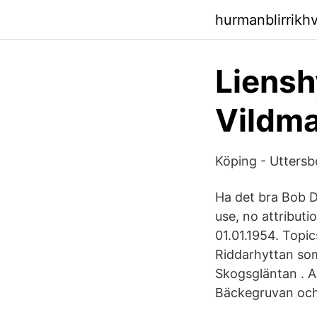
hurmanblirrikh
Liensh
Vildm
Köping - Utters
Ha det bra Bob D
use, no attributi
01.01.1954. Topi
Riddarhyttan som
Skogsgläntan . 
Bäckegruvan och 