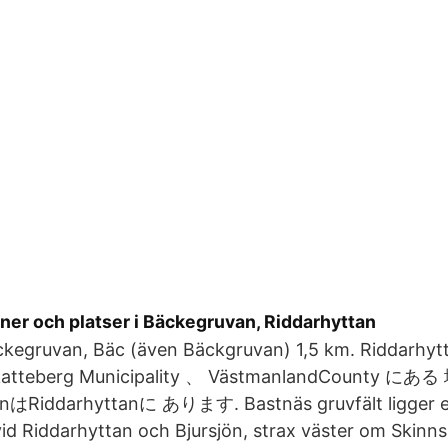
ner och platser i Bäckegruvan, Riddarhyttan
Bäckegruvan, Bäc (även Bäckgruvan) 1,5 km. Ridd
atteberg Municipality 、 VästmanlandCounty に
はRiddarhyttanに あります. Bastnäs gruvfält ligger en
d Riddarhyttan och Bjursjön, strax väster om Skinns