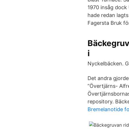
1970 insåg dock 
hade redan lagts
Fagersta Bruk fö
Bäckegruva
i
Nyckelbäcken. Gr
Det andra gjorde
”Övertjärns- Alfr
Övertjärnsbornas
repository. Bäck
Bremelanotide f