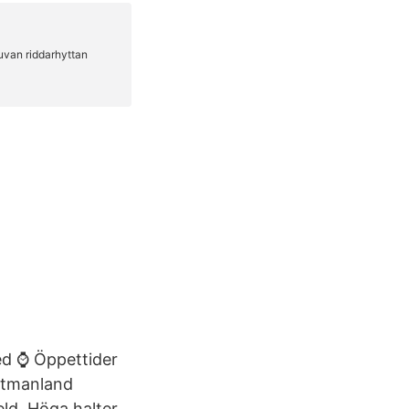
ed ⌚ Öppettider
stmanland
eld. Höga halter