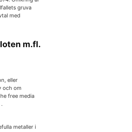
fallets gruva
vtal med
oten m.fl.
, eller
iv och om
the free media
 .
ulla metaller i