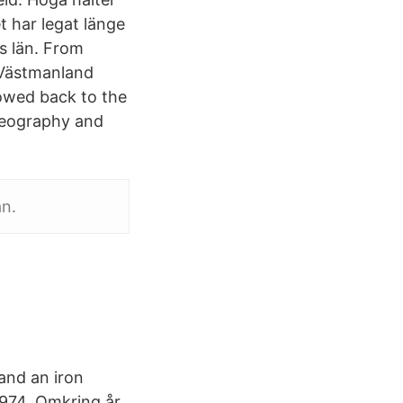
t har legat länge
s län. From
, Västmanland
lowed back to the
 Geography and
n.
and an iron
1974. Omkring år