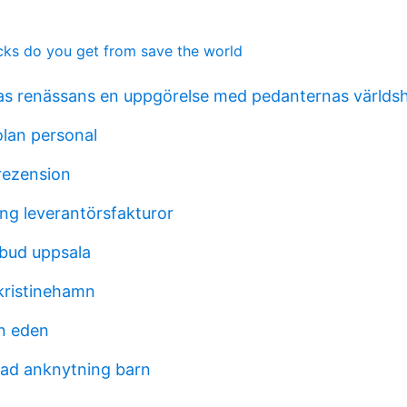
ks do you get from save the world
s renässans en uppgörelse med pedanternas världsh
lan personal
rezension
ng leverantörsfakturor
bud uppsala
 kristinehamn
n eden
ad anknytning barn