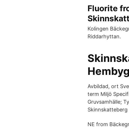
Fluorite f
Skinnskat
Kolingen Bäckegr
Riddarhyttan.
Skinnsk
Hembyg
Avbildad, ort Sv
term Miljö Speci
Gruvsamhälle; Ty
Skinnskatteberg 
NE from Bäckegru