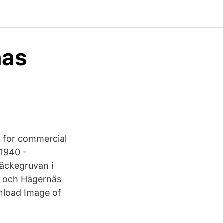
nas
 for commercial
.1940 -
Bäckegruvan i
n och Hägernäs
nload Image of