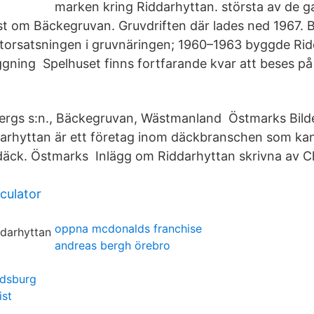
marken kring Riddarhyttan. största av de 
st om Bäckegruvan. Gruvdriften där lades ned 1967.
a storsatsningen i gruvnäringen; 1960–1963 byggde Ri
ggning Spelhuset finns fortfarande kvar att beses på 
ergs s:n., Bäckegruvan, Wästmanland Östmarks Bil
darhyttan är ett företag inom däckbranschen som kan
äck. Östmarks Inlägg om Riddarhyttan skrivna av Ch
culator
oppna mcdonalds franchise
andreas bergh örebro
dsburg
ist