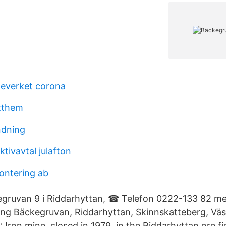
teverket corona
tthem
ndning
ktivavtal julafton
ontering ab
egruvan 9 i Riddarhyttan, ☎ Telefon 0222-133 82 m
ing Bäckegruvan, Riddarhyttan, Skinnskatteberg, Vä
Iron mine, closed in 1979, in the Riddarhyttan ore fi