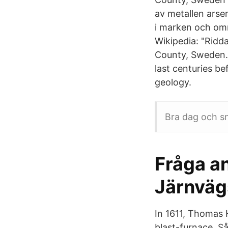
av metallen arsen
i marken och omr
Wikipedia: "Ridda
County, Sweden. 
last centuries b
geology.
Bra dag och s
Fråga a
Järnväg
In 1611, Thomas 
blast-furnace. S