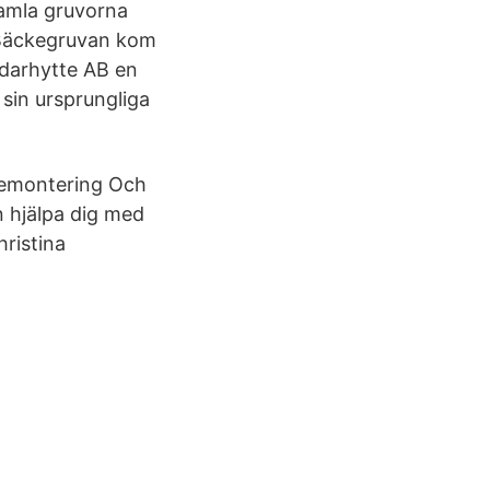
gamla gruvorna
 Bäckegruvan kom
ddarhytte AB en
sin ursprungliga
demontering Och
 hjälpa dig med
ristina