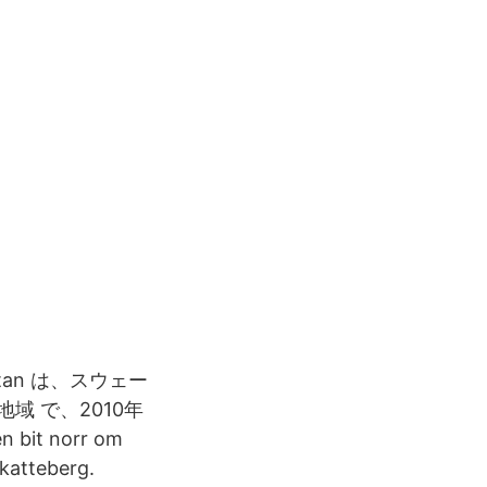
arhyttan は、スウェー
ある 地域 で、2010年
 bit norr om
katteberg.